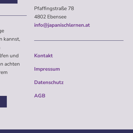
Pfaffingstraße 78
4802 Ebensee
info@japanischlernen.at
ge
n kannst,
m
elfen und
Kontakt
en achten
Impressum
erem
Datenschutz
AGB
n