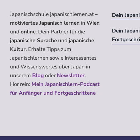
Japanischschule japanischlernen.at –
Dein Japani
motiviertes Japanisch lernen
in
Wien
Dein Japan
und
online
. Dein Partner für die
Fortgeschr
japanische Sprache
und
japanische
Kultur
. Erhalte Tipps zum
Japanischlernen sowie Interessantes
und Wissenswertes über Japan in
unserem
Blog
oder
Newsletter
.
Hör rein:
Mein Japanischlern-Podcast
für Anfänger und Fortgeschrittene