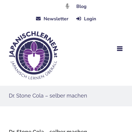
Zum
Blog
Inhalt
Newsletter
Login
springen
Dr. Stone Cola – selber machen
Dr. Stone Cola – selber machen