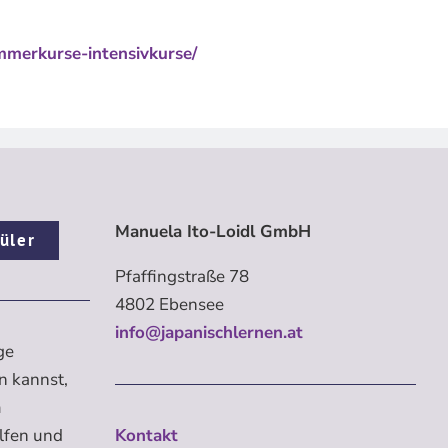
mmerkurse-intensivkurse/
Manuela Ito-Loidl GmbH
üler
Pfaffingstraße 78
4802 Ebensee
info@japanischlernen.at
ge
n kannst,
m
elfen und
Kontakt