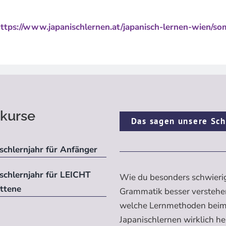
ttps://www.japanischlernen.at/japanisch-lernen-wien/so
kurse
Das sagen unsere Sch
schlernjahr für Anfänger
ischlernjahr für LEICHT
Wie du besonders schwieri
ittene
Grammatik besser verstehe
welche Lernmethoden bei
Japanischlernen wirklich h