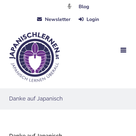
Zum
Blog
Inhalt
Newsletter
Login
springen
Danke auf Japanisch
Danke auf Japanisch