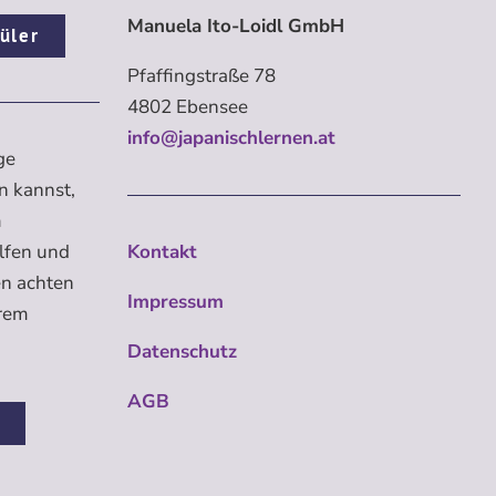
Manuela Ito-Loidl GmbH
üler
Pfaffingstraße 78
4802 Ebensee
info@japanischlernen.at
ge
n kannst,
m
elfen und
Kontakt
en achten
Impressum
erem
Datenschutz
AGB
n