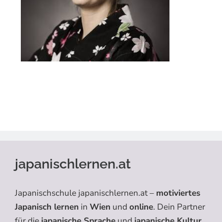
japanischlernen.at
Japanischschule japanischlernen.at –
motiviertes
Japanisch lernen
in
Wien
und
online
. Dein Partner
für die
japanische Sprache
und
japanische Kultur
.