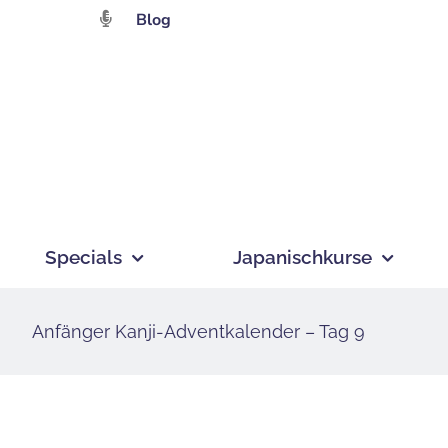
Zum
Blog
Inhalt
springen
Specials
Japanischkurse
Anfänger Kanji-Adventkalender – Tag 9