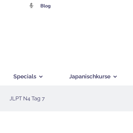
Zum
Blog
Inhalt
springen
Specials
Japanischkurse
JLPT N4 Tag 7