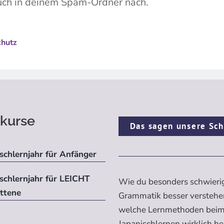
 auch in deinem Spam-Ordner nach.​
chutz
kurse
Das sagen unsere Sch
schlernjahr für Anfänger
ischlernjahr für LEICHT
Wie du besonders schwieri
ittene
Grammatik besser verstehe
welche Lernmethoden bei
Japanischlernen wirklich h