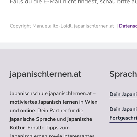
Falls du die E-Mail nicht findest, schau bitte
Copyright Manuela Ito-Loidl, japanischlernen.at |
Datens
japanischlernen.at
Sprach
Japanischschule japanischlernen.at –
Dein Japani
motiviertes Japanisch lernen
in
Wien
Dein Japan
und
online
. Dein Partner für die
Fortgeschr
japanische Sprache
und
japanische
Kultur
. Erhalte Tipps zum
Japanischlernen sowie Interessantes