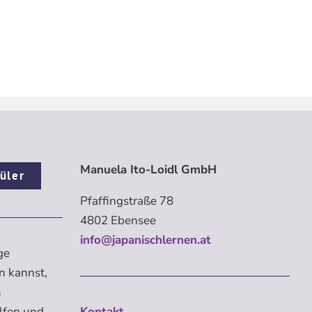
Manuela Ito-Loidl GmbH
üler
Pfaffingstraße 78
4802 Ebensee
info@japanischlernen.at
ge
n kannst,
m
elfen und
Kontakt