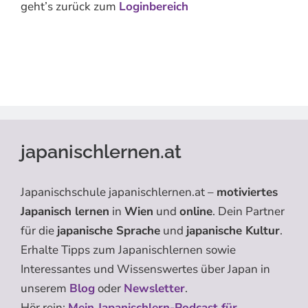
geht’s zurück zum
Loginbereich
japanischlernen.at
Japanischschule japanischlernen.at –
motiviertes
Japanisch lernen
in
Wien
und
online
. Dein Partner
für die
japanische Sprache
und
japanische Kultur
.
Erhalte Tipps zum Japanischlernen sowie
Interessantes und Wissenswertes über Japan in
unserem
Blog
oder
Newsletter
.
Hör rein:
Mein Japanischlern-Podcast für