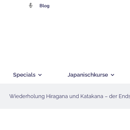
Zum
Blog
Inhalt
springen
Specials
Japanischkurse
Wiederholung Hiragana und Katakana – der Ends