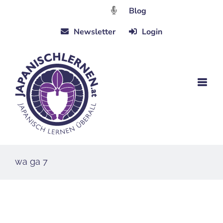
Zum
Blog
Inhalt
Newsletter
Login
springen
wa ga 7