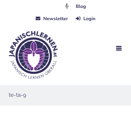
Zum
Blog
Inhalt
Newsletter
Login
springen
te-ta-9