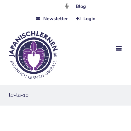
Zum
Blog
Inhalt
Newsletter
Login
springen
te-ta-10