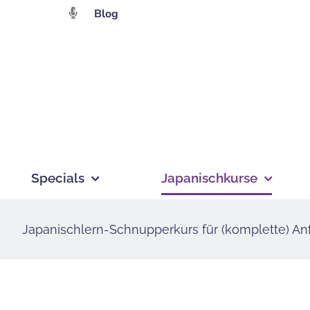
Zum
Blog
Inhalt
springen
Specials
Japanischkurse
Japanischlern-Schnupperkurs für (komplette) An