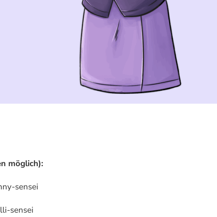
n möglich):
nny-sensei
li-sensei