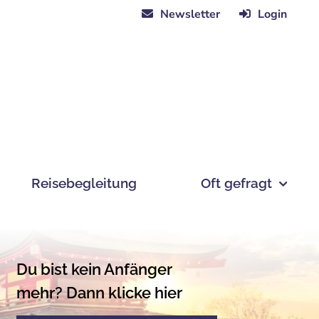
Newsletter
Login
Reisebegleitung
Oft gefragt
Du bist kein Anfänger
mehr? Dann klicke
hier