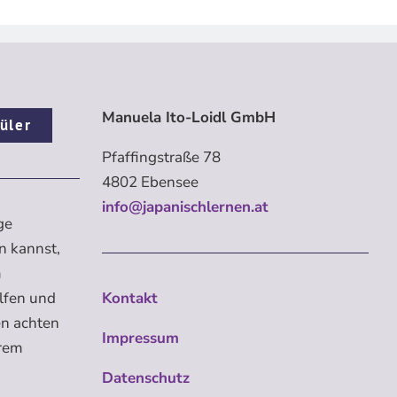
Manuela Ito-Loidl GmbH
üler
Pfaffingstraße 78
4802 Ebensee
info@japanischlernen.at
ge
n kannst,
m
elfen und
Kontakt
en achten
Impressum
erem
Datenschutz