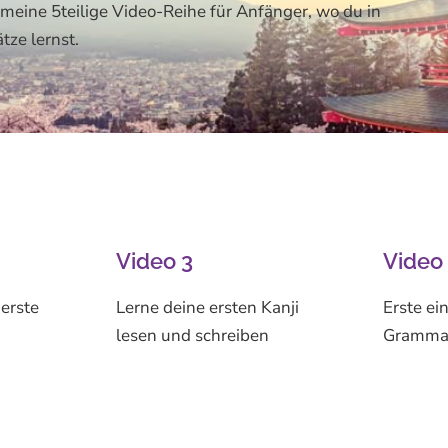
 meine 5teilige Video-Reihe für Anfänger, wo du in
tze lernst.
Video 3
Video
erste
Lerne deine ersten Kanji
Erste ei
lesen und schreiben
Gramma