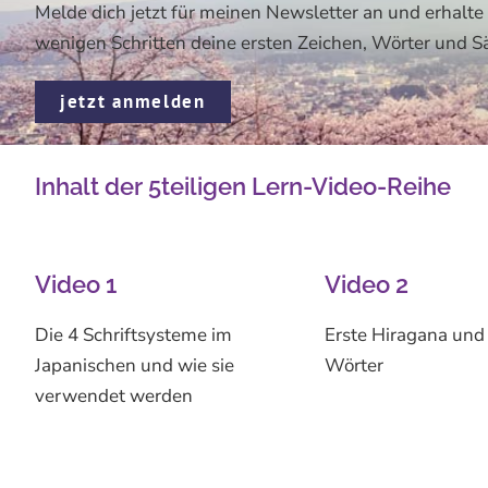
Melde dich jetzt für meinen Newsletter an und erhalte
wenigen Schritten deine ersten Zeichen, Wörter und Sä
jetzt anmelden
Inhalt der 5teiligen Lern-Video-Reihe
Video 1
Video 2
Die 4 Schriftsysteme im
Erste Hiragana und 
Japanischen und wie sie
Wörter
verwendet werden