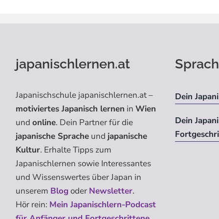
japanischlernen.at
Sprach
Japanischschule japanischlernen.at –
Dein Japani
motiviertes Japanisch lernen
in
Wien
Dein Japan
und
online
. Dein Partner für die
Fortgeschr
japanische Sprache
und
japanische
Kultur
. Erhalte Tipps zum
Japanischlernen sowie Interessantes
und Wissenswertes über Japan in
unserem
Blog
oder
Newsletter
.
Hör rein:
Mein Japanischlern-Podcast
für Anfänger und Fortgeschrittene